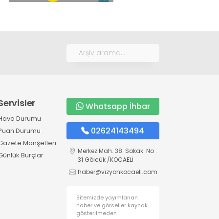
Servisler
Whatsapp İhbar
Hava Durumu
02624143494
Puan Durumu
Gazete Manşetleri
Merkez Mah. 38. Sokak. No :
Günlük Burçlar
31 Gölcük /KOCAELİ
haber@vizyonkocaeli.com
Sitemizde yayımlanan
haber ve görseller kaynak
gösterilmeden