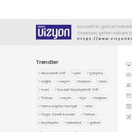
Kocaeli'nin güncel haberler
Gazetesi, şehrin nabzını 
https://www.vizyonk
Trendler
#
Akocaeli# CHP
#
yeni
#
çalışma
#
sağlık
#
seçim
#
başkan
#
alan
#
mart
#
kocaeli büyükşehir# CHP
#
Türkiye
#
seçim
#
ilçe
#
başkan
#
fatma kaplan hürriyet
#
alan
#
Özgür Özel# kocaeli
#
Türkiye
#
büyükşehir
#
belediye
#
gebze
#
chp