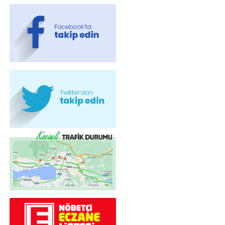
Teknoloji
#
ak parti
Web TV
Galeri
Yazarlar
Merkez Mah. 38. Sokak. No : 31 Gölcük
/KOCAELİ
haber@vizyonkocaeli.com