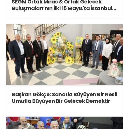
Teknoloji
SEGM Ortak Miras & Ortak Gelecek
Buluşmaları’nın İlki 15 Mayıs'ta İstanbul
Deniz Müzesi'nde Gerçekleşti!
Web TV
Galeri
Yazarlar
Merkez Mah. 38. Sokak. No : 31
Gölcük /KOCAELİ
haber@vizyonkocaeli.com
Başkan Gökçe: Sanatla Büyüyen Bir Nesil
Umutla Büyüyen Bir Gelecek Demektir