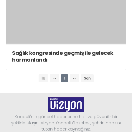
Sağlık kongresinde geçmiş ile gelecek
harmanlandı
İlk
««
1
»»
Son
Kocaeli'nin güncel haberlerine hızlı ve güvenilir bir
şekilde ulaşın. Vizyon Kocaeli Gazetesi, şehrin nabzını
tutan haber kaynağınız.