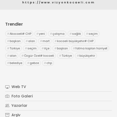
https://www.vizyonkocaeli.com
Trendler
#
Akocaeli# CHP
#
yeni
#
çalışma
#
sağlık
#
seçim
#
başkan
#
alan
#
mart
#
kocaeli büyükşehir# CHP
#
Türkiye
#
seçim
#
ilçe
#
başkan
#
fatma kaplan hürriyet
#
alan
#
Özgür Özel# kocaeli
#
Türkiye
#
büyükşehir
#
belediye
#
gebze
#
chp
Web TV
Foto Galeri
Yazarlar
Arşiv