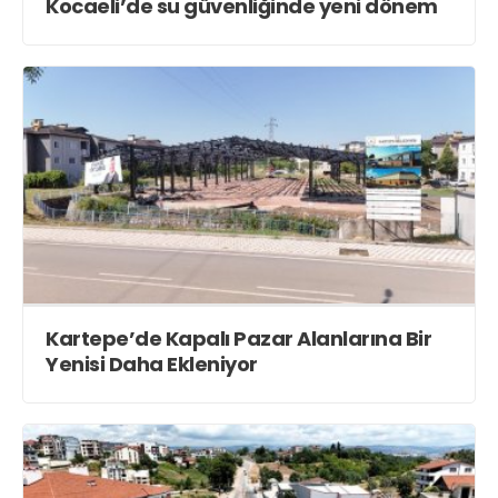
Teknoloji
Kocaeli’de su güvenliğinde yeni dönem
Web TV
Galeri
Yazarlar
Merkez Mah. 38. Sokak. No : 31
Gölcük /KOCAELİ
haber@vizyonkocaeli.com
Kartepe’de Kapalı Pazar Alanlarına Bir
Yenisi Daha Ekleniyor