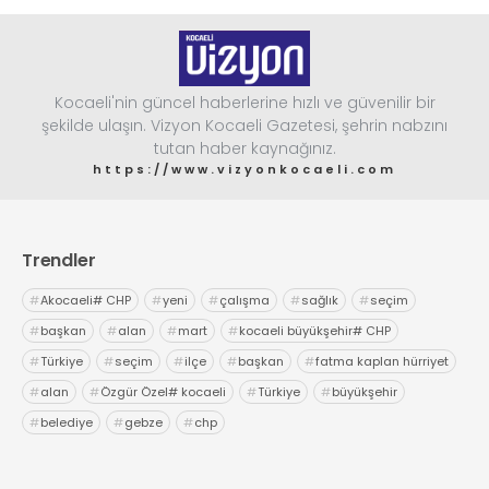
Kocaeli'nin güncel haberlerine hızlı ve güvenilir bir
şekilde ulaşın. Vizyon Kocaeli Gazetesi, şehrin nabzını
tutan haber kaynağınız.
https://www.vizyonkocaeli.com
Trendler
#
Akocaeli# CHP
#
yeni
#
çalışma
#
sağlık
#
seçim
#
başkan
#
alan
#
mart
#
kocaeli büyükşehir# CHP
#
Türkiye
#
seçim
#
ilçe
#
başkan
#
fatma kaplan hürriyet
#
alan
#
Özgür Özel# kocaeli
#
Türkiye
#
büyükşehir
#
belediye
#
gebze
#
chp