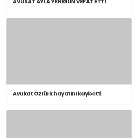
AVUKAT AYLA YENİGÜN VEFAT ETTİ
Avukat Öztürk hayatını kaybetti