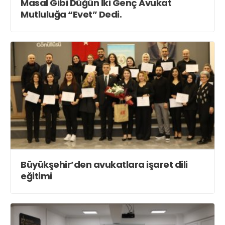
Teknoloji
Masal Gibi Düğün İki Genç Avukat
Mutluluğa “Evet” Dedi.
Web TV
Galeri
Yazarlar
Merkez Mah. 38. Sokak. No : 31
Gölcük /KOCAELİ
haber@vizyonkocaeli.com
Büyükşehir’den avukatlara işaret dili
eğitimi