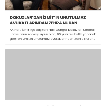
DOKUZLAR’DAN İZMİT’İN UNUTULMAZ
AVUKATLARINDAN ZEHRA NURAN
KORTEL’E ZİYARET
AK Parti İzmit İlçe Başkanı Halil Güngör Dokuzlar, Kocaeli
Barosu’nun en yaşlı üyesi olan, 60 yılını avukatlık yaparak
geçiren İzmit’in unutulmaz avukatlarından Zehra Nuran
Kortel’e nezaket ziyaretinde bulundu.