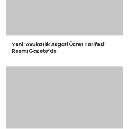
Yeni ‘Avukatlık Asgari Ücret Tarifesi’
Resmi Gazete’de