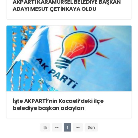
Teknoloji
AKPARTİ KARAMÜRSEL BELEDİYE BAŞKAN
ADAYI MESUT ÇETİNKAYA OLDU
Web TV
Galeri
Yazarlar
Merkez Mah. 38. Sokak. No : 31
Gölcük /KOCAELİ
haber@vizyonkocaeli.com
İşte AKPARTİ’nin Kocaeli’deki ilçe
belediye başkan adayları
İlk
««
1
»»
Son