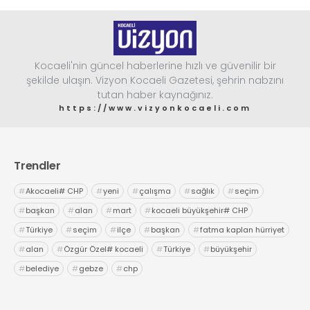
Kocaeli'nin güncel haberlerine hızlı ve güvenilir bir
şekilde ulaşın. Vizyon Kocaeli Gazetesi, şehrin nabzını
tutan haber kaynağınız.
https://www.vizyonkocaeli.com
Trendler
#
Akocaeli# CHP
#
yeni
#
çalışma
#
sağlık
#
seçim
#
başkan
#
alan
#
mart
#
kocaeli büyükşehir# CHP
#
Türkiye
#
seçim
#
ilçe
#
başkan
#
fatma kaplan hürriyet
#
alan
#
Özgür Özel# kocaeli
#
Türkiye
#
büyükşehir
#
belediye
#
gebze
#
chp