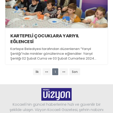
KARTEPELİ ÇOCUKLARA YARIYIL
EĞLENCESİ
Kartepe Belediyesi tarafından düzenlenen “Yarıyıl
Şenliği”nde minikler gönüllerince eğlendiler. Yarıyıl
Şenliği 02 Şubat Cuma ve 03 Şubat Cumartesi 2024
tarihinde de devam edecek.
İlk
««
1
»»
Son
Kocaeli'nin güncel haberlerine hızlı ve güvenilir bir
şekilde ulaşın. Vizyon Kocaeli Gazetesi, şehrin nabzını