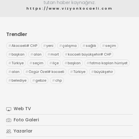
tutan haber kaynağınız.
https://www.vizyonkocaeli.com
Trendler
#
Akocaeli# CHP
#
yeni
#
çalışma
#
sağlık
#
seçim
#
başkan
#
alan
#
mart
#
kocaeli büyükşehir# CHP
#
Türkiye
#
seçim
#
ilçe
#
başkan
#
fatma kaplan hürriyet
#
alan
#
Özgür Özel# kocaeli
#
Türkiye
#
büyükşehir
#
belediye
#
gebze
#
chp
Web TV
Foto Galeri
Yazarlar