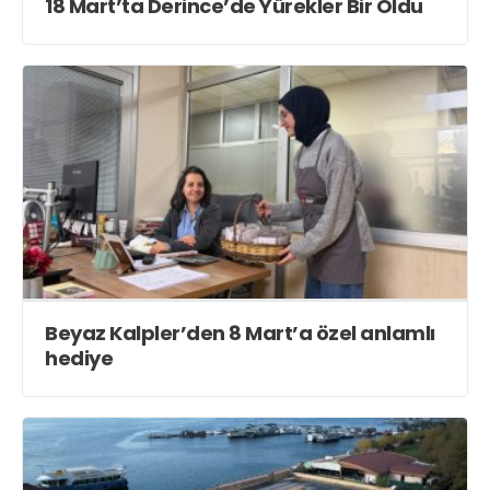
Teknoloji
18 Mart’ta Derince’de Yürekler Bir Oldu
Web TV
Galeri
Yazarlar
Merkez Mah. 38. Sokak. No : 31
Gölcük /KOCAELİ
haber@vizyonkocaeli.com
Beyaz Kalpler’den 8 Mart’a özel anlamlı
hediye