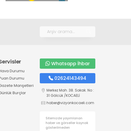
Servisler
Whatsapp İhbar
Hava Durumu
02624143494
Puan Durumu
Gazete Manşetleri
Merkez Mah. 38. Sokak. No :
Günlük Burçlar
31 Gölcük /KOCAELİ
haber@vizyonkocaeli.com
Sitemizde yayımlanan
haber ve görseller kaynak
gösterilmeden