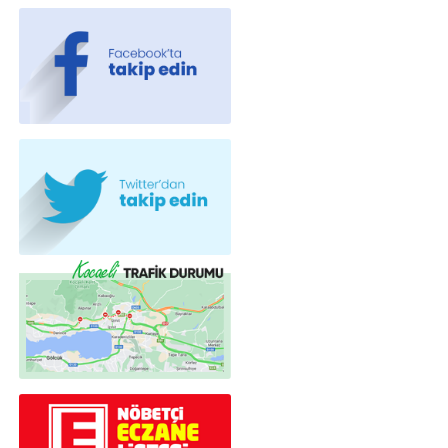
Teknoloji
#
ak parti
Web TV
Galeri
Yazarlar
Merkez Mah. 38. Sokak. No : 31 Gölcük
/KOCAELİ
haber@vizyonkocaeli.com