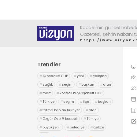
Kocaeli'nin güncel haberler
Gazetesi, şehrin nabzını 
https://www.vizyonk
Trendler
#
Akocaeli# CHP
#
yeni
#
çalışma
#
sağlık
#
seçim
#
başkan
#
alan
#
mart
#
kocaeli büyükşehir# CHP
#
Türkiye
#
seçim
#
ilçe
#
başkan
#
fatma kaplan hürriyet
#
alan
#
Özgür Özel# kocaeli
#
Türkiye
#
büyükşehir
#
belediye
#
gebze
#
chp